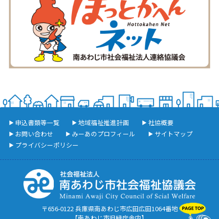
申込書類等一覧
地域福祉推進計画
社協概要
お問い合わせ
みーあのプロフィール
サイトマップ
プライバシーポリシー
〒656-0122 兵庫県南あわじ市広田広田1064番地
【南あわじ市旧緑庁舎内】