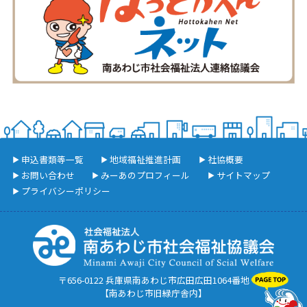
申込書類等一覧
地域福祉推進計画
社協概要
お問い合わせ
みーあのプロフィール
サイトマップ
プライバシーポリシー
〒656-0122 兵庫県南あわじ市広田広田1064番地
【南あわじ市旧緑庁舎内】