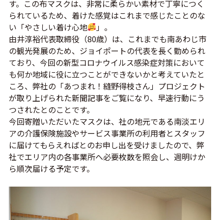
す。この布マスクは、非常に柔らかい素材で丁寧につく
られているため、着けた感覚はこれまで感じたことのな
い「やさしい着け心地
」。
由井淳裕代表取締役（80歳）は、これまでも南あわじ市
の観光発展のため、ジョイポートの代表を長く勤められ
ており、今回の新型コロナウイルス感染症対策において
も何か地域に役に立つことができないかと考えていたと
ころ、弊社の「あつまれ！縫野得枝さん」プロジェクト
が取り上げられた新聞記事をご覧になり、早速行動にう
つされたとのことです。
今回寄贈いただいたマスクは、社の地元である南淡エリ
アの介護保険施設やサービス事業所の利用者とスタッフ
に届けてもらえればとのお申し出を受けましたので、弊
社でエリア内の各事業所へ必要枚数を照会し、週明けか
ら順次届ける予定です。